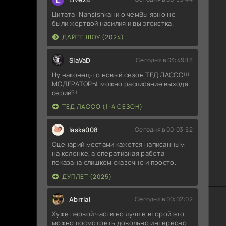
Цитата: Nansishkaни о чемВы явно не
были жертвой насилия и вы эгоистка.
ДАЙТЕ ШОУ (2024)
SlaVaD
Сегодня в 03:49:18
Ну наконец-то новый сезон ТЕД ЛАССО!!!
МОДЕРАТОРЫ, можно расписание выхода
серий?!
ТЕД ЛАССО (1-4 СЕЗОН)
laska008
Сегодня в 00:03:52
Сценарий местами кажется написанным
на коленке, а оперативная работа
показана слишком сказочно и просто.
ДУПЛЕТ (2025)
Abrrial
Сегодня в 00:02:02
Хуже первой части,но лучше второй,это
можно посмотреть довольно интересно