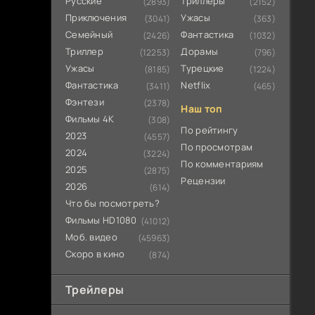
Русские
Триллеры
(2893)
(2152)
Приключения
Ужасы
(3041)
(363)
Семейный
Фантастика
(2426)
(1032)
Триллер
Дорамы
(12253)
(796)
Ужасы
Турецкие
(8185)
(1224)
Фантастика
Netflix
(3411)
(465)
Фэнтези
(2378)
Наш топ
Фильмы 4К
(308)
По рейтингу
2023
(4557)
По просмотрам
2024
(3224)
По комментариям
2025
(2875)
Рецензии
2026
(614)
Что бы посмотреть?
Фильмы HD1080
(41012)
Моб. видео
(45963)
Скоро в кино
(874)
Трейлеры