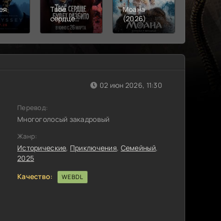
ея
Твое
Моана
Смерть
)
сердце
(2026)
Робина
будет
(2026)
разбито
(2026)
02 июн 2026, 11:30
Перевод:
Многоголосый закадровый
Жанр:
Исторические
,
Приключения
,
Семейный
,
2025
Качество:
WEBDL