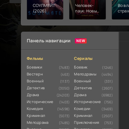
СОУЛМ8ЙТ
Человек-
Во вл
(2026)
паук: Новый
стра
день (2026)
(202
Панель навигации
Фильмы
Сериалы
Боевики
Боевик
(7483)
(1246)
Вестерн
Мелодрамы
(463)
(4494)
Военный
Военный
(1137)
(331)
Детектив
Детектив
(3050)
(2607)
Драма
Драма
(24203)
(6982)
Исторические
Исторические
(1403)
(756)
Комедия
Комедии
(14598)
(3469)
Криминал
Криминал
(5073)
(2507)
Мелодрама
Приключения
(7485)
(753)