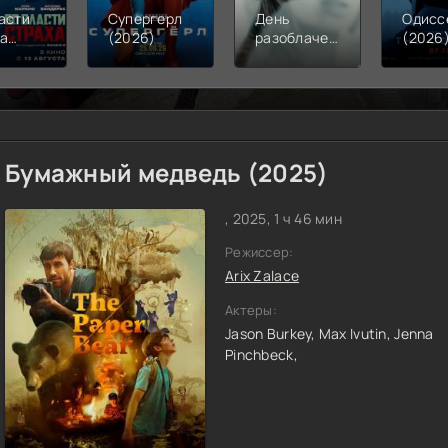
асти
Супергерл
День
Одисс
ха
(2026)
разоблачения
(2026
6)
(2026)
Бумажный медведь (2025)
, 2025, 1 ч 46 мин
Режиссер:
Arix Zalace
Актеры:
Jason Burkey,
Max Ivutin,
Jenna
Pinchbeck,