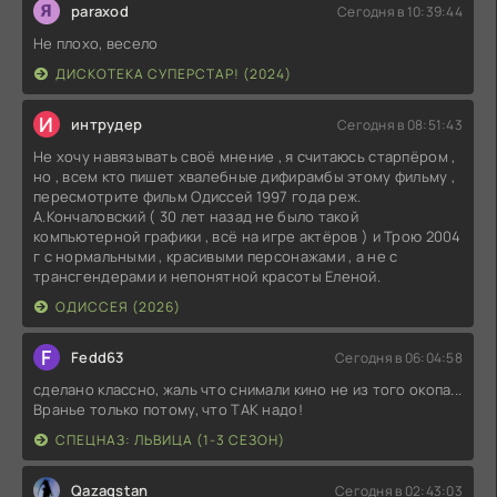
paraxod
Сегодня в 10:39:44
Не плохо, весело
ДИСКОТЕКА СУПЕРСТАР! (2024)
И
интрудер
Сегодня в 08:51:43
Не хочу навязывать своё мнение , я считаюсь старпёром ,
но , всем кто пишет хвалебные дифирамбы этому фильму ,
пересмотрите фильм Одиссей 1997 года реж.
А.Кончаловский ( 30 лет назад не было такой
компьютерной графики , всё на игре актёров ) и Трою 2004
г с нормальными , красивыми персонажами , а не с
трансгендерами и непонятной красоты Еленой.
ОДИССЕЯ (2026)
F
Fedd63
Сегодня в 06:04:58
сделано классно, жаль что снимали кино не из того окопа...
Вранье только потому, что ТАК надо!
СПЕЦНАЗ: ЛЬВИЦА (1-3 СЕЗОН)
Qazaqstan
Сегодня в 02:43:03