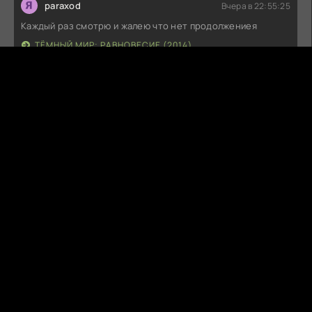
paraxod
Вчера в 22:55:25
Каждый раз смотрю и жалею что нет продолжениея
ТЁМНЫЙ МИР: РАВНОВЕСИЕ (2014)
s1pers_one
Вчера в 22:47:32
Потрясающий фильм 8 ИЗ 10
ВЕЛИКИЙ УРАВНИТЕЛЬ 2 (2018)