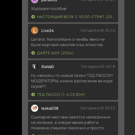
Хорошее пособие
НАСТОЯЩИЙ ВОЛК С УОЛЛ-СТРИТ (2026)
L
Live24
Сегодня в 06:35:44
Цитата: Nansishkaни о чемВы явно не
были жертвой насилия и вы эгоистка.
ДАЙТЕ ШОУ (2024)
SlaVaD
Сегодня в 03:49:18
Ну наконец-то новый сезон ТЕД ЛАССО!!!
МОДЕРАТОРЫ, можно расписание выхода
серий?!
ТЕД ЛАССО (1-4 СЕЗОН)
laska008
Сегодня в 00:03:52
Сценарий местами кажется написанным
на коленке, а оперативная работа
показана слишком сказочно и просто.