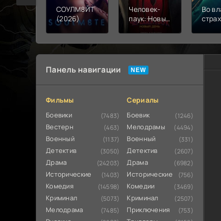
СОУЛМ8ЙТ
Человек-
Во вл
(2026)
паук: Новый
стра
день (2026)
(202
Панель навигации
Фильмы
Сериалы
Боевики
Боевик
(7483)
(1246)
Вестерн
Мелодрамы
(463)
(4494)
Военный
Военный
(1137)
(331)
Детектив
Детектив
(3050)
(2607)
Драма
Драма
(24203)
(6982)
Исторические
Исторические
(1403)
(756)
Комедия
Комедии
(14598)
(3469)
Криминал
Криминал
(5073)
(2507)
Мелодрама
Приключения
(7485)
(753)