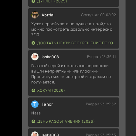
ДУПЛЕТ (2025)
Abrrial
Сегодня в 00:02:02
Хуже первой части,но лучше второй,это
можно посмотреть довольно интересно
7/10
ДОСТАТЬ НОЖИ: ВОСКРЕШЕНИЕ ПОКОЙНИКА (2025)
laska008
Вчера в 23:36:11
Главный герой и остальные персонажи
вышли неприятными или плоскими.
Проникнуться их историей и страхом не
получается.
ХОКУМ (2026)
T
Tenor
Вчера в 23:29:52
klass
ДЕНЬ РАЗОБЛАЧЕНИЯ (2026)
laska008
Вчера в 23:25:33