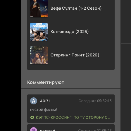
Вефа Султан (1-2 Сезон)
Коп-звезда (2026)
Стерлинг Поинт (2026)
Комментируют
A
ARI71
Сегодня в 09:52:13
пустой фильм!
КЭППС-КРОССИНГ: ПО ТУ СТОРОНУ СМЕРТИ (2026)
paraxod
Сегодня в 07:05:23