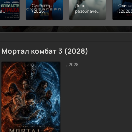
асти
Супергерл
День
Одисс
ха
(2026)
разоблачения
(2026
6)
(2026)
Мортал комбат 3 (2028)
, 2028