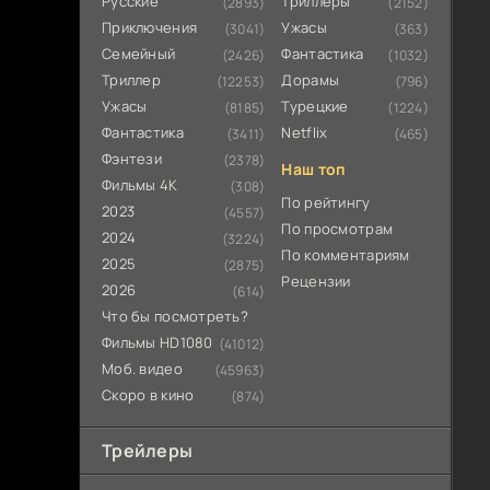
Русские
Триллеры
(2893)
(2152)
Приключения
Ужасы
(3041)
(363)
Семейный
Фантастика
(2426)
(1032)
Триллер
Дорамы
(12253)
(796)
Ужасы
Турецкие
(8185)
(1224)
Фантастика
Netflix
(3411)
(465)
Фэнтези
(2378)
Наш топ
Фильмы 4К
(308)
По рейтингу
2023
(4557)
По просмотрам
2024
(3224)
По комментариям
2025
(2875)
Рецензии
2026
(614)
Что бы посмотреть?
Фильмы HD1080
(41012)
Моб. видео
(45963)
Скоро в кино
(874)
Трейлеры