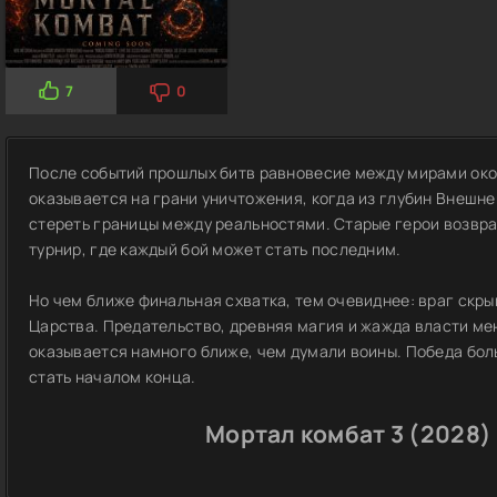
7
0
После событий прошлых битв равновесие между мирами око
оказывается на грани уничтожения, когда из глубин Внешн
стереть границы между реальностями. Старые герои возвр
турнир, где каждый бой может стать последним.
Но чем ближе финальная схватка, тем очевиднее: враг скры
Царства. Предательство, древняя магия и жажда власти ме
оказывается намного ближе, чем думали воины. Победа бол
стать началом конца.
Мортал комбат 3 (2028)