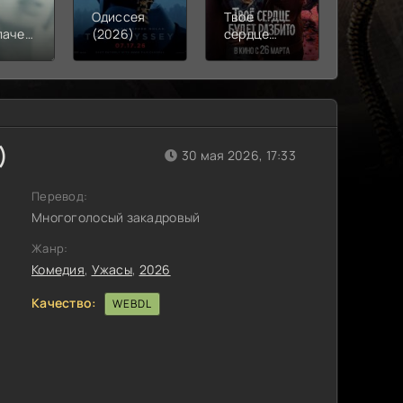
Одиссея
Твое
Моана
лачения
(2026)
сердце
(2026)
)
будет
разбито
(2026)
)
30 мая 2026, 17:33
Перевод:
Многоголосый закадровый
Жанр:
Комедия
,
Ужасы
,
2026
Качество:
WEBDL