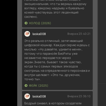
эмоциональная, что ты веришь каждому
взгляду, каждому надрыву и буквально
кожей чувствуешь этот леденящий
саспенс.
ХОЛОД (2026)
laska008
Вчера в 23:40:21
Это реально отличный, затягивающий
цифровой кошмар. Каждую серию ждешь с
мыслью: «Ну давайте, удивите меня»,
потому что паранойя БиоРиты уже
незаметно передается через
экран.Знаете, бывает такое чувство,
когда ты с самых первых эпизодов
смотришь на определенного персонажа и
внутри щелкает: «Это ты, дружочек,
точно ты».
ФЕЙК (2025)
laska008
Вчера в 23:36:10
Бодрый сиквел, в котором создатели