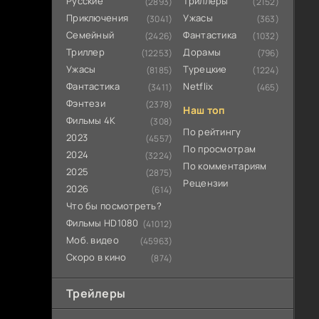
Русские
Триллеры
(2893)
(2152)
Приключения
Ужасы
(3041)
(363)
Семейный
Фантастика
(2426)
(1032)
Триллер
Дорамы
(12253)
(796)
Ужасы
Турецкие
(8185)
(1224)
Фантастика
Netflix
(3411)
(465)
Фэнтези
(2378)
Наш топ
Фильмы 4К
(308)
По рейтингу
2023
(4557)
По просмотрам
2024
(3224)
По комментариям
2025
(2875)
Рецензии
2026
(614)
Что бы посмотреть?
Фильмы HD1080
(41012)
Моб. видео
(45963)
Скоро в кино
(874)
Трейлеры