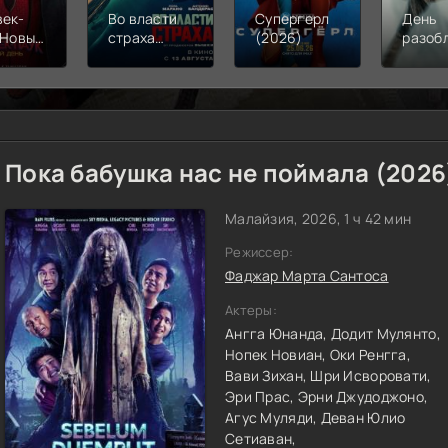
век-
Во власти
Супергерл
День
 Новый
страха
(2026)
разоб
(2026)
(2026)
(2026
Пока бабушка нас не поймала (2026
Малайзия, 2026, 1 ч 42 мин
Режиссер:
Фаджар Марта Сантоса
Актеры:
Ангга Юнанда,
Додит Мулянто,
Нопек Новиан,
Оки Ренгга,
Вави Зихан,
Шри Исворовати,
Эри Прас,
Эрни Джудоджоно,
Агус Муляди,
Деван Юлио
Сетиаван,