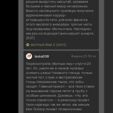
решили выкрутить масштаб, кровавое
безумие и чёрный юмор на максимум.
Вместо неспешного триллера получился
адреналиновый хоррор-
аттракцион.Кстати, для всех фанатов
этого весёлого живодёра: третья часть
под названием «Волчья яма: Наследие»
как раз на подходе!(анонсируют в марте
2027)
ВОЛЧЬЯ ЯМА 2 (2013)
laska008
Вчера в 23:30:44
Пересмотрела «Волчью яму» спустя 20
лет. Эх, умели же в начале нулевых
снимать ужасы! Никакого глянца, только
чистый пот, страх и австралийская
глушь.Напряжение такое, что зубы
сводит. Главный прикол — все твои ставки
на выживание героев летят в трубу с
особым цинизмом. Думаешь: «Ну, эта
точно спасется» — а режиссер ломает
твои надежды так же легко, как маньяк
Мик Тейлор ломает позвоночники.