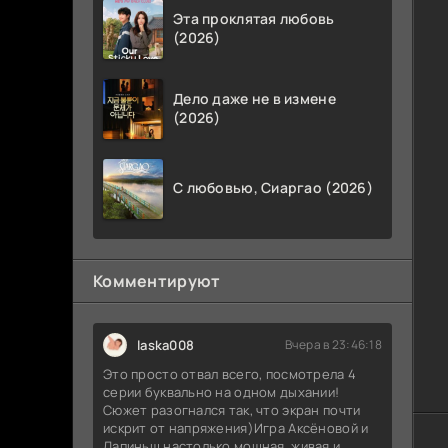
Эта проклятая любовь
(2026)
Дело даже не в измене
(2026)
С любовью, Сиаргао (2026)
Комментируют
laska008
Вчера в 23:46:18
Это просто отвал всего, посмотрела 4
серии буквально на одном дыхании!
Сюжет разогнался так, что экран почти
искрит от напряжения)Игра Аксёновой и
Лапиньш настолько мощная, живая и