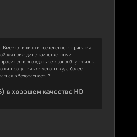
я. Вместо тишины и постепенного принятия
койная приходит с таинственными
 просит сопровождать ее в загробную жизнь.
мощи, прощания или чего-то куда более
статься в безопасности?
6) в хорошем качестве HD