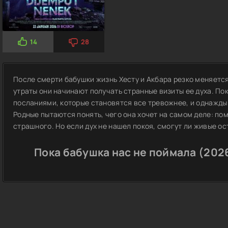
14
28
После смерти бабушки жизнь Хесту и Акбара резко меняетс
утраты они начинают получать странные визиты ее духа. По
посланиями, которые становятся все тревожнее, и однажды
Родные пытаются понять, чего она хочет на самом деле: по
страшного. Но если дух не нашел покоя, смогут ли живые о
Пока бабушка нас не поймала (202