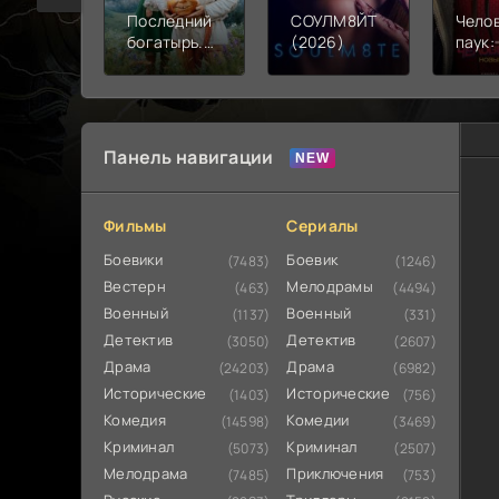
Последний
СОУЛМ8ЙТ
Чело
богатырь.
(2026)
паук:
Колобок
день 
(2026)
Панель навигации
Фильмы
Сериалы
Боевики
Боевик
(7483)
(1246)
Вестерн
Мелодрамы
(463)
(4494)
Военный
Военный
(1137)
(331)
Детектив
Детектив
(3050)
(2607)
Драма
Драма
(24203)
(6982)
Исторические
Исторические
(1403)
(756)
Комедия
Комедии
(14598)
(3469)
Криминал
Криминал
(5073)
(2507)
Мелодрама
Приключения
(7485)
(753)