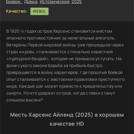
Боевик
,
Драма
,
Исторические
,
2025
Качество:
WEBDL
В 1920-х годах остров Харсенс становится местом
опасного противостояния за нелегальный алкоголь.
Ветераны Первой мировой войны, уже прошедшие через
страх и кровь, сталкиваются с печально известной
«пурпурной бандой», которая не привыкла уступать. На
фоне сухого закона борьба за прибыль быстро
превращается в войну характеров, где прошлый боевой
опыт сталкивается с жестокими правилами преступного
мира. Каждый шаг может привести к предательству или
смерти. Но кто удержит остров, когда ставки станут
слишком высоки?
Месть Харсенс Айленд (2025) в хорошем
качестве HD