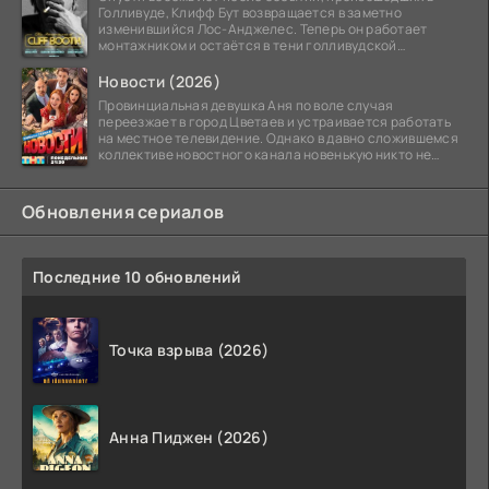
Голливуде, Клифф Бут возвращается в заметно
изменившийся Лос-Анджелес. Теперь он работает
монтажником и остаётся в тени голливудской
студийной системы,
Новости (2026)
Провинциальная девушка Аня по воле случая
переезжает в город Цветаев и устраивается работать
на местное телевидение. Однако в давно сложившемся
коллективе новостного канала новенькую никто не
ждёт, и
Обновления сериалов
Последние 10 обновлений
Точка взрыва (2026)
Анна Пиджен (2026)