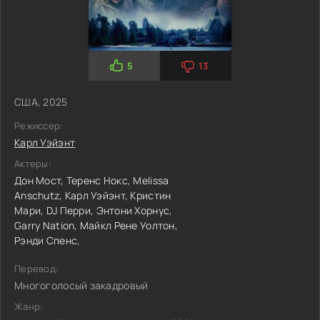
5
13
США, 2025
Режиссер:
Карл Уэйэнт
Актеры:
Дон Мост,
Теренс Нокс,
Melissa
Anschutz,
Карл Уэйэнт,
Кристин
Мари,
DJ Перри,
Энтони Хорнус,
Garry Nation,
Майкл Рене Уолтон,
Рэнди Спенс,
Перевод:
Многоголосый закадровый
Жанр: