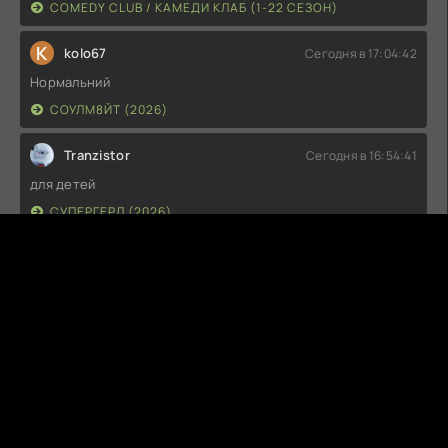
COMEDY CLUB / КАМЕДИ КЛАБ (1-22 СЕЗОН)
K
kolo67
Сегодня в 17:04:42
Нормальний
СОУЛМ8ЙТ (2026)
Tranzistor
Сегодня в 16:54:41
для детей
СУПЕРГЕРЛ (2026)
G
Guest
Сегодня в 14:04:43
Не советую к просмотру
СУПЕРГЕРЛ (2026)