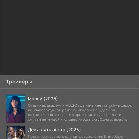
Трейлеры
Малой (2026)
Отличник академии МВД Саша начинает службу в самом
неблагополучном районе Югодонска. Здесь он
надеется найти отца, которого никогда не видел и
считал легендой уголовного розыска. Однако вместо
Девятая планета (2026)
После несчастного случая автомеханик Дима Хруст