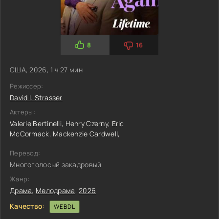
8
16
США, 2026, 1 ч 27 мин
Режиссер:
David I. Strasser
Актеры:
Valerie Bertinelli,
Henry Czerny,
Eric
McCormack,
Mackenzie Cardwell,
Перевод:
Многоголосый закадровый
Жанр:
Драма
,
Мелодрама
,
2026
Качество:
WEBDL