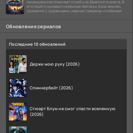
неожиданно вспоминает службу на Девятой планете. В
его памяти оживают неземные пейзажи, база землян,
сражения с чудовищами, верные товарищи и любимая
Обновления сериалов
Последние 10 обновлений
Держи мою руку (2026)
Спиннербейт (2026)
Стюарт Блум не смог спасти вселенную
(2026)