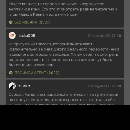
Качественное, неторопливое и очень породистое
английское кино. Его стоит смотреть ради великолепной
игры Майкла Кейна и эстетики эпохи.
БЕЗ ИЗЪЯНА (2007)
laska008
Сегодня в 00:27:48
Интригующий триллер, который выигрывает
исключительно за счет дикого реального первоисточника
и сильного актерского тандема. Фильм стоит посмотреть
ради понимания того, насколько опасными могут быть
бытовые манипуляторы.
ДВОЙНОЙ АГЕНТ (2022)
tillakiz
Сегодня в 00:27:48
Сурово. Аж до слез, как жалко птенчиков, что практически
на верную смерть кидаются в пропасть с высоты, чтобы
выжить, маленьких козлят, мучительно смерть которых
родная мать вынуждена бессильно лицезреть, и храброго
маленького пингвина, борящегося за жизнь с огромным
морским леопардом... Законы природы, чья-то смерть -
чужая радость.