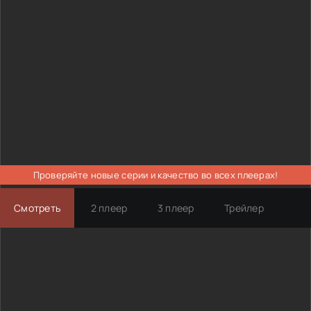
Проверяйте новые серии и качество во всех плеерах!
Смотреть
2 плеер
3 плеер
Трейлер