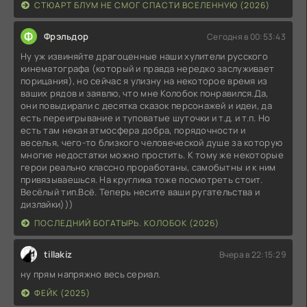
СТЮАРТ БЛУМ НЕ СМОГ СПАСТИ ВСЕЛЕННУЮ (2026)
Ф
Фрэльдор
Сегодня в 00:53:43
Ну уж извиняйте драгоценные наши хулители русского
кинематографа (который и правда нередко заслуживает
порицания), но сейчас я улизну на некоторое время из
ваших рядов и заявлю, что мне Колобок понравился.Да,
они повыдирали с десятка сказок персонажей и идеи, да
есть переигрывание и туповатые шуточки и т.д. и т.п. Но
есть там некая атмосфера добра, порядочности и
веселья, чего-то близкого человеческой душе за которую
многие недостатки можно простить. К тому же некоторые
герои реально классно проработаны, самобытны и к ним
привязываешься. На круглика тоже посмотреть стоит.
Весёлый тип.Всё. Теперь несите ваши ругательства и
дизлайки)))
ПОСЛЕДНИЙ БОГАТЫРЬ. КОЛОБОК (2026)
tillakiz
Вчера в 22:15:29
ну прям напряжно весь сериал.
ФЕЙК (2025)