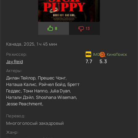
8
13
Канада, 2025, 1 ч 45 мин
Режиссер:
7.7
5.3
Jay Reid
Актеры:
Дилан Тейлор,
Прешес Чонг,
Наташа Калис,
Рэйчел Бойд,
Бретт
Геддес,
Тони Наппо,
Julia Dyan,
Натали Дэйл,
Shoshana Wiseman,
Jesse Peachment,
Перевод:
Многоголосый закадровый
Жанр: