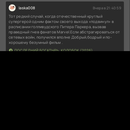
laska008
Вчера в 21:40:59
Тот редкий случай, когда отечественный круглый
супергерой одним фактом своего выхода «подвинул» в
расписании голливудского Питера Паркера, вызвав
праведный гнев фанатов Marvel.Если абстрагироваться от
сетевых войн, получился вполне Добрый,бодрый и по-
хорошему безумный фильм .
ПОСЛЕДНИЙ БОГАТЫРЬ. КОЛОБОК (2026)
A
ARI71
Вчера в 19:04:55
Интересный фильм!
УКРАДЕННЫЙ КАРАВАДЖО (2025)