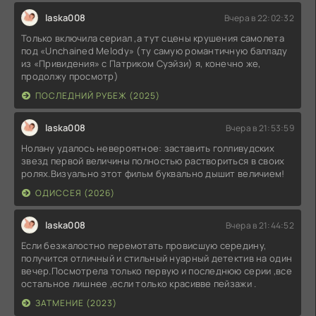
laska008
Вчера в 22:02:32
Только включила сериал ,а тут сцены крушения самолета
под «Unchained Melody» (ту самую романтичную балладу
из «Привидения» с Патриком Суэйзи) я, конечно же,
продолжу просмотр)
ПОСЛЕДНИЙ РУБЕЖ (2025)
laska008
Вчера в 21:53:59
Нолану удалось невероятное: заставить голливудских
звезд первой величины полностью раствориться в своих
ролях.Визуально этот фильм буквально дышит величием!
ОДИССЕЯ (2026)
laska008
Вчера в 21:44:52
Если безжалостно перемотать провисшую середину,
получится отличный и стильный нуарный детектив на один
вечер.Посмотрела только первую и последнюю серии ,все
остальное лишнее ,если только красивве пейзажи .
ЗАТМЕНИЕ (2023)