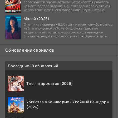
переезжает в город Цветаев и устраивается работать
на местное телевидение. Однако в давно сложившемся
коллективе новостного канала новенькую никто не
ждёт, и
Малой (2026)
Отличник академии МВД Саша начинает службу в самом
неблагополучном районе Югодонска. Здесь он
надеется найти отца, которого никогда не видел и
считал легендой уголовного розыска. Однако вместо
Обновления сериалов
Последние 10 обновлений
Тысяча ароматов (2026)
Убийства в Бенидорме / Убойный Бенидорм
(2026)