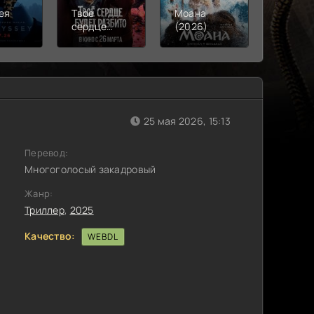
ея
Твое
Моана
Смерть
)
сердце
(2026)
Робина
будет
(2026)
разбито
(2026)
25 мая 2026, 15:13
Перевод:
Многоголосый закадровый
Жанр:
Триллер
,
2025
Качество:
WEBDL