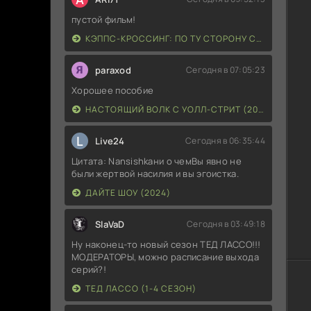
пустой фильм!
КЭППС-КРОССИНГ: ПО ТУ СТОРОНУ СМЕРТИ (2026)
paraxod
Сегодня в 07:05:23
Хорошее пособие
НАСТОЯЩИЙ ВОЛК С УОЛЛ-СТРИТ (2026)
L
Live24
Сегодня в 06:35:44
Цитата: Nansishkaни о чемВы явно не
были жертвой насилия и вы эгоистка.
ДАЙТЕ ШОУ (2024)
SlaVaD
Сегодня в 03:49:18
Ну наконец-то новый сезон ТЕД ЛАССО!!!
МОДЕРАТОРЫ, можно расписание выхода
серий?!
ТЕД ЛАССО (1-4 СЕЗОН)