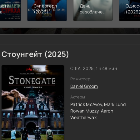
асти
Супергерл
День
Одисс
ха
(2026)
разоблачения
(2026
6)
(2026)
Стоунгейт (2025)
США, 2025, 1 ч 48 мин
Режиссер:
Daniel Groom
Актеры:
Patrick McAvoy,
Mark Lund,
Rowan Muzzy,
Aaron
Weatherwax,