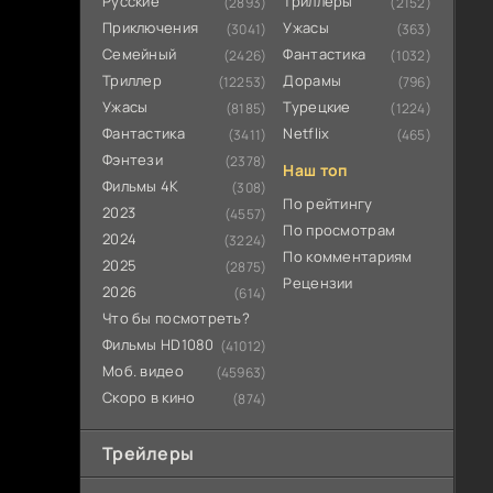
Русские
Триллеры
(2893)
(2152)
Приключения
Ужасы
(3041)
(363)
Семейный
Фантастика
(2426)
(1032)
Триллер
Дорамы
(12253)
(796)
Ужасы
Турецкие
(8185)
(1224)
Фантастика
Netflix
(3411)
(465)
Фэнтези
(2378)
Наш топ
Фильмы 4К
(308)
По рейтингу
2023
(4557)
По просмотрам
2024
(3224)
По комментариям
2025
(2875)
Рецензии
2026
(614)
Что бы посмотреть?
Фильмы HD1080
(41012)
Моб. видео
(45963)
Скоро в кино
(874)
Трейлеры