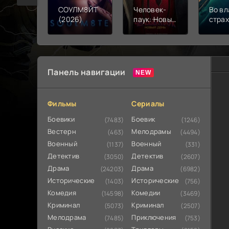
СОУЛМ8ЙТ
Человек-
Во вл
(2026)
паук: Новый
стра
день (2026)
(202
Панель навигации
Фильмы
Сериалы
Боевики
Боевик
(7483)
(1246)
Вестерн
Мелодрамы
(463)
(4494)
Военный
Военный
(1137)
(331)
Детектив
Детектив
(3050)
(2607)
Драма
Драма
(24203)
(6982)
Исторические
Исторические
(1403)
(756)
Комедия
Комедии
(14598)
(3469)
Криминал
Криминал
(5073)
(2507)
Мелодрама
Приключения
(7485)
(753)