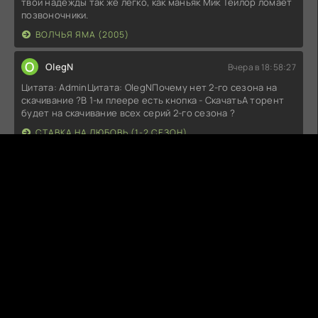
твои надежды так же легко, как маньяк Мик Тейлор ломает
позвоночники.
ВОЛЧЬЯ ЯМА (2005)
O
OlegN
Вчера в 18:58:27
Цитата: AdminЦитата: OlegNПочему нет 2-го сезона на
скачивание ?В 1-м плеере есть кнопка - СкачатьА торент
будет на скачивание всех серий 2-го сезона ?
СТАВКА НА ЛЮБОВЬ (1-2 СЕЗОН)
Fitil6
Вчера в 18:19:11
Не работает (((Добавьте проигрователь пожалуйста
МОРОЖЕНЩИК (2026)