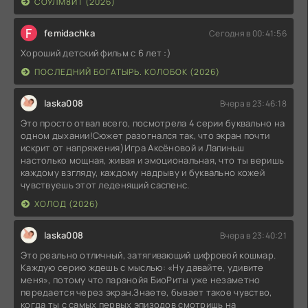
СОУЛМ8ЙТ (2026)
F
femidachka
Сегодня в 00:41:56
Хороший детский фильм с 6 лет :)
ПОСЛЕДНИЙ БОГАТЫРЬ. КОЛОБОК (2026)
laska008
Вчера в 23:46:18
Это просто отвал всего, посмотрела 4 серии буквально на
одном дыхании!Сюжет разогнался так, что экран почти
искрит от напряжения)Игра Аксёновой и Лапиньш
настолько мощная, живая и эмоциональная, что ты веришь
каждому взгляду, каждому надрыву и буквально кожей
чувствуешь этот леденящий саспенс.
ХОЛОД (2026)
laska008
Вчера в 23:40:21
Это реально отличный, затягивающий цифровой кошмар.
Каждую серию ждешь с мыслью: «Ну давайте, удивите
меня», потому что паранойя БиоРиты уже незаметно
передается через экран.Знаете, бывает такое чувство,
когда ты с самых первых эпизодов смотришь на