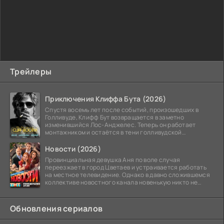
Трейлеры
Приключения Клиффа Бута (2026)
Спустя восемь лет после событий, произошедших в
Голливуде, Клифф Бут возвращается в заметно
изменившийся Лос-Анджелес. Теперь он работает
монтажником и остаётся в тени голливудской
студийной системы,
Новости (2026)
Провинциальная девушка Аня по воле случая
переезжает в город Цветаев и устраивается работать
на местное телевидение. Однако в давно сложившемся
коллективе новостного канала новенькую никто не
ждёт, и
Обновления сериалов