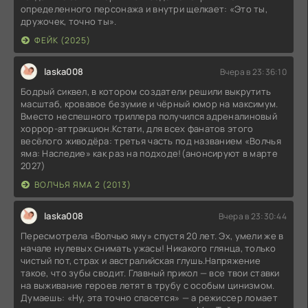
определенного персонажа и внутри щелкает: «Это ты,
дружочек, точно ты».
ФЕЙК (2025)
laska008
Вчера в 23:36:10
Бодрый сиквел, в котором создатели решили выкрутить
масштаб, кровавое безумие и чёрный юмор на максимум.
Вместо неспешного триллера получился адреналиновый
хоррор-аттракцион.Кстати, для всех фанатов этого
весёлого живодёра: третья часть под названием «Волчья
яма: Наследие» как раз на подходе!(анонсируют в марте
2027)
ВОЛЧЬЯ ЯМА 2 (2013)
laska008
Вчера в 23:30:44
Пересмотрела «Волчью яму» спустя 20 лет. Эх, умели же в
начале нулевых снимать ужасы! Никакого глянца, только
чистый пот, страх и австралийская глушь.Напряжение
такое, что зубы сводит. Главный прикол — все твои ставки
на выживание героев летят в трубу с особым цинизмом.
Думаешь: «Ну, эта точно спасется» — а режиссер ломает