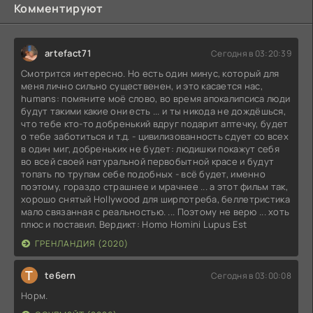
Комментируют
artefact71
Сегодня в 03:20:39
Смотрится интересно. Но есть один минус, который для
меня лично сильно существенен, и это касается нас,
humans: помяните моё слово, во время апокалипсиса люди
будут такими какие они есть ... и ты никода не дождёшься,
что тебе кто-то добренький вдруг подарит аптечку, будет
о тебе заботиться и т.д. - цивилизованность сдует со всех
в один миг, добреньких не будет: людишки покажут себя
во всей своей натуральной первобытной красе и будут
топать по трупам себе подобных - всё будет, именно
поэтому, гораздо страшнее и мрачнее ... а этот фильм так,
хорошо снятый Hollywood для ширпотреба, беллетристика
мало связанная с реальностью. ... Поэтому не верю ... хоть
плюс и поставил. Вердикт: Homo Homini Lupus Est
ГРЕНЛАНДИЯ (2020)
T
te6ern
Сегодня в 03:00:08
Норм.