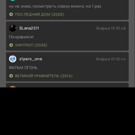
ну не знаю, посмотреть сказку можно, но 1 раз
ПОСЛЕДНИЙ ДОМ (2026)
SLana2511
Вчера в 19:35:48
Понравился!
УИНТРОП (2026)
s1pers_one
Вчера в 19:05:44
ФИЛЬМ ОГОНЬ
ВЕЛИКИЙ УРАВНИТЕЛЬ (2014)
Y
YagiraDassen
Вчера в 18:26:27
Цитата: SlaVaDМодераторы, а где 3 сезон???В рамках
борьбы с ИИ датских школьников обяжут устно защищать
письменные работы
МЕДИУМ (1-5 СЕЗОН)