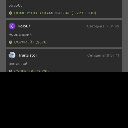
556565
COMEDY CLUB / КАМЕДИ КЛАБ (1-22 СЕЗОН)
K
kolo67
Сегодня в 17:04:42
Нормальний
СОУЛМ8ЙТ (2026)
Tranzistor
Сегодня в 16:54:41
для детей
СУПЕРГЕРЛ (2026)
G
Guest
Сегодня в 14:04:43
Не советую к просмотру
СУПЕРГЕРЛ (2026)