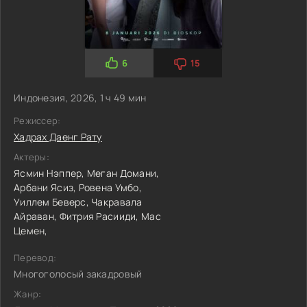
6
15
Индонезия, 2026, 1 ч 49 мин
Режиссер:
Хадрах Даенг Рату
Актеры:
Ясмин Нэппер,
Меган Домани,
Арбани Ясиз,
Ровена Умбо,
Уиллем Беверс,
Чакравала
Айраван,
Фитрия Расииди,
Мас
Цемен,
Перевод:
Многоголосый закадровый
Жанр: