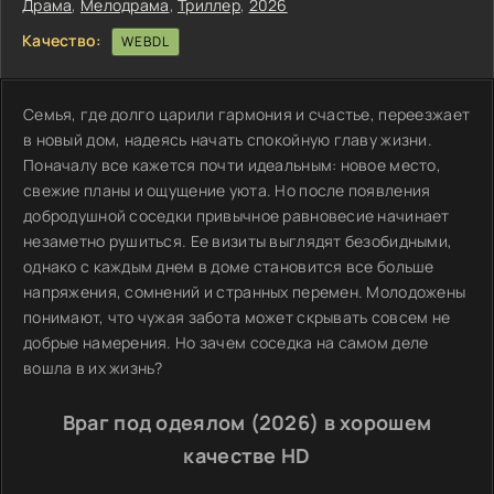
Драма
,
Мелодрама
,
Триллер
,
2026
Качество:
WEBDL
Семья, где долго царили гармония и счастье, переезжает
в новый дом, надеясь начать спокойную главу жизни.
Поначалу все кажется почти идеальным: новое место,
свежие планы и ощущение уюта. Но после появления
добродушной соседки привычное равновесие начинает
незаметно рушиться. Ее визиты выглядят безобидными,
однако с каждым днем в доме становится все больше
напряжения, сомнений и странных перемен. Молодожены
понимают, что чужая забота может скрывать совсем не
добрые намерения. Но зачем соседка на самом деле
вошла в их жизнь?
Враг под одеялом (2026) в хорошем
качестве HD