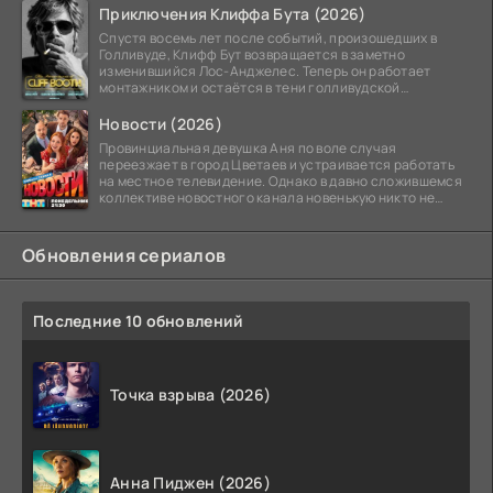
Приключения Клиффа Бута (2026)
Спустя восемь лет после событий, произошедших в
Голливуде, Клифф Бут возвращается в заметно
изменившийся Лос-Анджелес. Теперь он работает
монтажником и остаётся в тени голливудской
студийной системы,
Новости (2026)
Провинциальная девушка Аня по воле случая
переезжает в город Цветаев и устраивается работать
на местное телевидение. Однако в давно сложившемся
коллективе новостного канала новенькую никто не
ждёт, и
Обновления сериалов
Последние 10 обновлений
Точка взрыва (2026)
Анна Пиджен (2026)