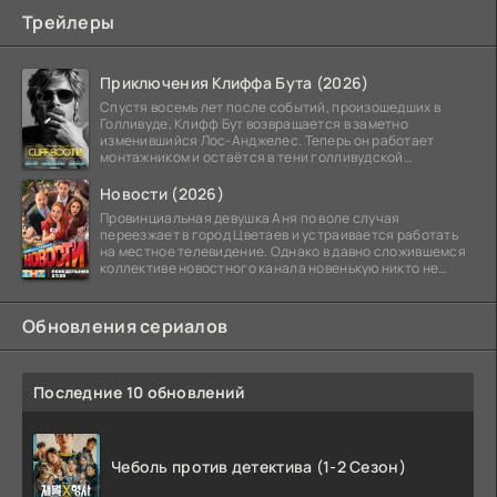
Трейлеры
Приключения Клиффа Бута (2026)
Спустя восемь лет после событий, произошедших в
Голливуде, Клифф Бут возвращается в заметно
изменившийся Лос-Анджелес. Теперь он работает
монтажником и остаётся в тени голливудской
студийной системы,
Новости (2026)
Провинциальная девушка Аня по воле случая
переезжает в город Цветаев и устраивается работать
на местное телевидение. Однако в давно сложившемся
коллективе новостного канала новенькую никто не
ждёт, и
Обновления сериалов
Последние 10 обновлений
Чеболь против детектива (1-2 Сезон)