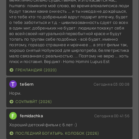
меня лично сильно существенен, и это касается нас,
humans: помяните моё слово, во время апокалипсиса люди
будут такими какие они есть ... и ты никода не дождёшься,
что тебе кто-то добренький вдруг подарит аптечку, будет
о тебе заботиться и т.д. - цивилизованность сдует со всех
в один миг, добреньких не будет: людишки покажут себя
во всей своей натуральной первобытной красе и будут
топать по трупам себе подобных - всё будет, именно
поэтому, гораздо страшнее и мрачнее ... а этот фильм так,
хорошо снятый Hollywood для ширпотреба, беллетристика
мало связанная с реальностью. ... Поэтому не верю ... хоть
плюс и поставил. Вердикт: Homo Homini Lupus Est
ГРЕНЛАНДИЯ (2020)
T
te6ern
Сегодня в 03:00:08
Норм.
СОУЛМ8ЙТ (2026)
F
femidachka
Сегодня в 00:41:56
Хороший детский фильм с 6 лет :)
ПОСЛЕДНИЙ БОГАТЫРЬ. КОЛОБОК (2026)