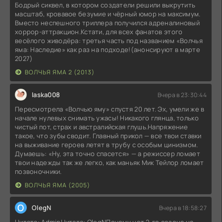
Бодрый сиквел, в котором создатели решили выкрутить
масштаб, кровавое безумие и чёрный юмор на максимум.
Вместо неспешного триллера получился адреналиновый
хоррор-аттракцион.Кстати, для всех фанатов этого
весёлого живодёра: третья часть под названием «Волчья
яма: Наследие» как раз на подходе!(анонсируют в марте
2027)
ВОЛЧЬЯ ЯМА 2 (2013)
laska008
Вчера в 23:30:44
Пересмотрела «Волчью яму» спустя 20 лет. Эх, умели же в
начале нулевых снимать ужасы! Никакого глянца, только
чистый пот, страх и австралийская глушь.Напряжение
такое, что зубы сводит. Главный прикол — все твои ставки
на выживание героев летят в трубу с особым цинизмом.
Думаешь: «Ну, эта точно спасется» — а режиссер ломает
твои надежды так же легко, как маньяк Мик Тейлор ломает
позвоночники.
ВОЛЧЬЯ ЯМА (2005)
O
OlegN
Вчера в 18:58:27