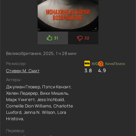
31
32
Великобритания, 2025, 1 ч 28 мин
Режиссер:
3.8
4.9
Стивен М. Смит
Актеры:
Джулиан Гловер,
Пэтси Кензит,
Хелен Ледерер,
Вики Мишель,
Марк Уингетт,
Jess Inchbald,
Corneille Dion Williams,
Charlotte
Luxford,
Jenna N. Wilson,
Lora
Hristova,
Перевод: