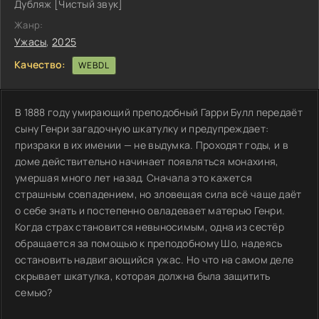
Дубляж [Чистый звук]
Жанр:
Ужасы
,
2025
Качество:
WEBDL
В 1888 году умирающий преподобный Гарри Булл передаёт
сыну Генри загадочную шкатулку и предупреждает:
призраки в их имении — не выдумка. Проходят годы, и в
доме действительно начинает появляться монахиня,
умершая много лет назад. Сначала это кажется
страшным совпадением, но зловещая сила всё чаще даёт
о себе знать и постепенно овладевает матерью Генри.
Когда страх становится невыносимым, одна из сестёр
обращается за помощью к преподобному Шо, надеясь
остановить надвигающийся ужас. Но что на самом деле
скрывает шкатулка, которая должна была защитить
семью?