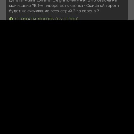
Цитата: AdminЦитата: OlegNПочему нет 2-го сезона на
скачивание ?В 1-м плеере есть кнопка - СкачатьА торент
будет на скачивание всех серий 2-го сезона ?
СТАВКА НА ЛЮБОВЬ (1-2 СЕЗОН)
Fitil6
Вчера в 18:19:11
Не работает (((Добавьте проигрователь пожалуйста
МОРОЖЕНЩИК (2026)