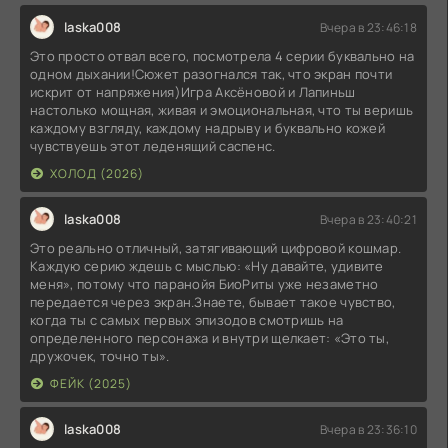
laska008
Вчера в 23:46:18
Это просто отвал всего, посмотрела 4 серии буквально на
одном дыхании!Сюжет разогнался так, что экран почти
искрит от напряжения)Игра Аксёновой и Лапиньш
настолько мощная, живая и эмоциональная, что ты веришь
каждому взгляду, каждому надрыву и буквально кожей
чувствуешь этот леденящий саспенс.
ХОЛОД (2026)
laska008
Вчера в 23:40:21
Это реально отличный, затягивающий цифровой кошмар.
Каждую серию ждешь с мыслью: «Ну давайте, удивите
меня», потому что паранойя БиоРиты уже незаметно
передается через экран.Знаете, бывает такое чувство,
когда ты с самых первых эпизодов смотришь на
определенного персонажа и внутри щелкает: «Это ты,
дружочек, точно ты».
ФЕЙК (2025)
laska008
Вчера в 23:36:10